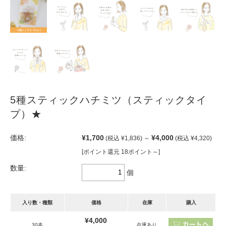
5種スティックハチミツ（スティックタイ
プ）★
価格:
¥1,700
¥4,000
(税込 ¥1,836)
～
(税込 ¥4,320)
[ポイント還元 18ポイント～]
数量:
個
入り数・種類
価格
在庫
購入
¥4,000
30本
在庫あり