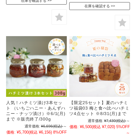
在庫を確認する
在庫を確認する
人気！ハチミツ漬け3本セッ
【限定25セット】夏のハチミ
ト （いちごハニー・あんずハ
ツ福袋03 梅と食べ比べハチミ
ニー・ナッツ漬け）※6/1(月)
ツ4点セット ※8/31(月)まで
まで ※販売終了/300g
通常価格:
¥7,430
(税込)
～
通常価格:
¥6,696
(税込)
～
価格:
¥6,500
(税込 ¥7,020)
5%OFF
価格:
¥5,700
(税込 ¥6,156)
8%OFF
～