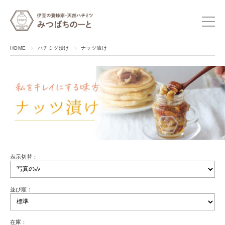
HOME
ハチミツ漬け
ナッツ漬け
表示切替：
並び順：
在庫：