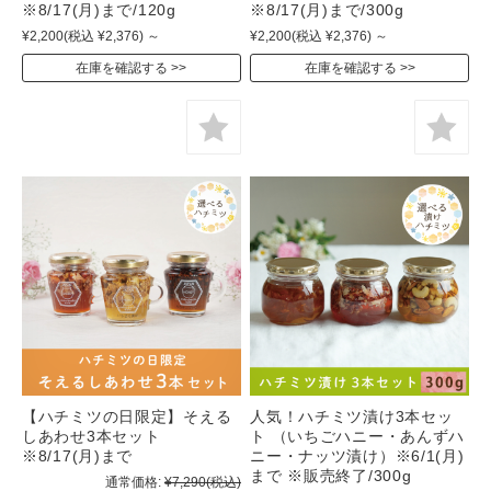
※8/17(月)まで/120g
※8/17(月)まで/300g
¥2,200
(税込 ¥2,376)
～
¥2,200
(税込 ¥2,376)
～
在庫を確認する
在庫を確認する
【ハチミツの日限定】そえる
人気！ハチミツ漬け3本セッ
しあわせ3本セット
ト （いちごハニー・あんずハ
※8/17(月)まで
ニー・ナッツ漬け）※6/1(月)
まで ※販売終了/300g
通常価格:
¥7,290
(税込)