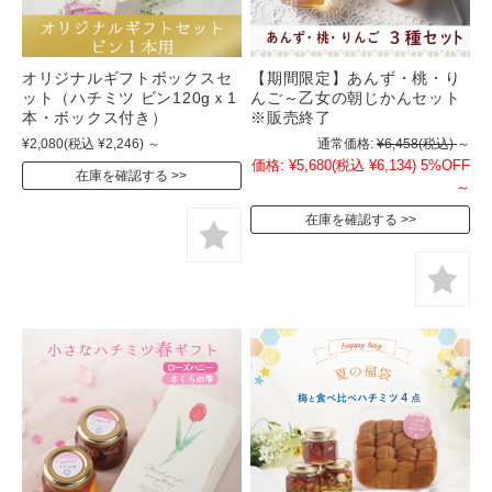
オリジナルギフトボックスセ
【期間限定】あんず・桃・り
ット（ハチミツ ビン120gｘ1
んご～乙女の朝じかんセット
本・ボックス付き）
※販売終了
¥2,080
(税込 ¥2,246)
～
通常価格:
¥6,458
(税込)
～
価格:
¥5,680
(税込 ¥6,134)
5%OFF
在庫を確認する
～
在庫を確認する