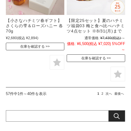
【小さなハチミツ春ギフト】
【限定25セット】夏のハチミ
さくらの雫＆ローズハニー 各
ツ福袋03 梅と食べ比べハチミ
70g
ツ4点セット ※8/31(月)まで
¥2,680
(税込 ¥2,894)
通常価格:
¥7,430
(税込)
～
価格:
¥6,500
(税込 ¥7,020)
5%OFF
在庫を確認する
～
在庫を確認する
57件中1件～40件を表示
1
2
次へ
最後へ