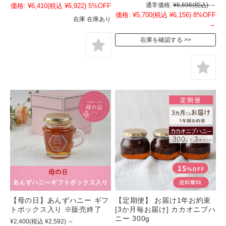
通常価格:
¥6,696
(税込)
～
価格:
¥6,410
(税込 ¥6,922)
5%OFF
価格:
¥5,700
(税込 ¥6,156)
8%OFF
在庫 在庫あり
～
在庫を確認する
【母の日】あんずハニー ギフ
【定期便】 お届け1年お約束
トボックス入り ※販売終了
[3か月毎お届け] カカオニブハ
ニー 300g
¥2,400
(税込 ¥2,592)
～