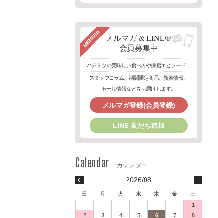
MEMBER
メルマガ & LINE@
会員募集中
ハチミツの美味しい食べ方や採蜜エピソード、
スタッフコラム、期間限定商品、新蜜情報、
セール情報などをお届けします。
メルマガ登録(会員登録)
LINE 友だち追加
2026/08
日
月
火
水
木
金
土
1
2
3
4
5
6
7
8