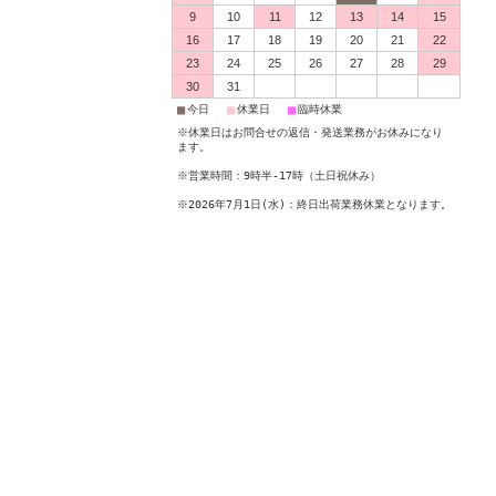
9
10
11
12
13
14
15
16
17
18
19
20
21
22
23
24
25
26
27
28
29
30
31
■
■
■
今日
休業日
臨時休業
※休業日はお問合せの返信・発送業務がお休みになり
ます。
※営業時間：9時半-17時（土日祝休み）
※2026年7月1日(水)：終日出荷業務休業となります。