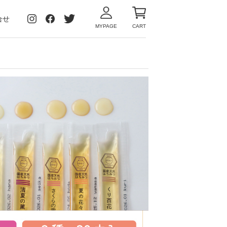
合せ
MYPAGE
CART