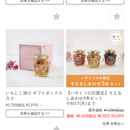
在庫を確認する
在庫を確認する
いちじく漬け ギフトボックス
【ハチミツの日限定】そえる
入り
しあわせ3本セット
※8/17(月)まで
¥2,750
(税込 ¥2,970)
～
通常価格:
¥7,290
(税込)
在庫を確認する
価格:
¥6,410
(税込 ¥6,922)
5%OFF
在庫 在庫あり