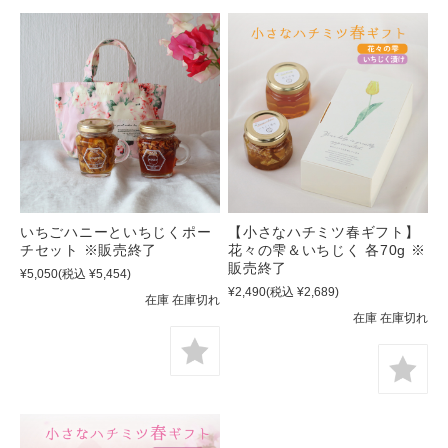
いちごハニーといちじくポー
【小さなハチミツ春ギフト】
チセット ※販売終了
花々の雫＆いちじく 各70g ※
販売終了
¥5,050
(税込 ¥5,454)
¥2,490
(税込 ¥2,689)
在庫 在庫切れ
在庫 在庫切れ