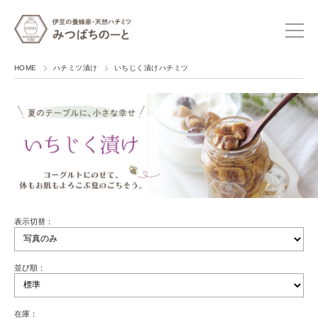
HOME
ハチミツ漬け
いちじく漬けハチミツ
表示切替：
並び順：
在庫：