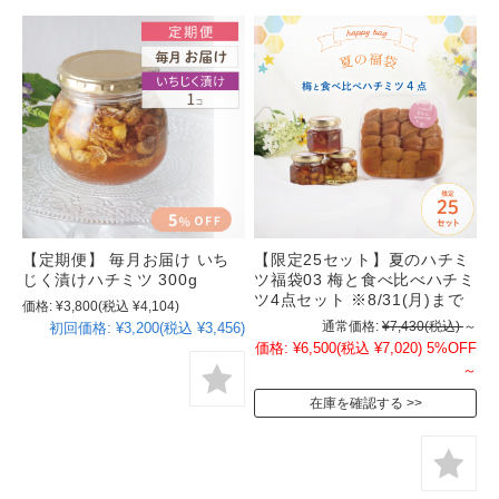
【定期便】 毎月お届け いち
【限定25セット】夏のハチミ
じく漬けハチミツ 300g
ツ福袋03 梅と食べ比べハチミ
ツ4点セット ※8/31(月)まで
価格:
¥3,800
(税込 ¥4,104)
通常価格:
¥7,430
(税込)
～
初回価格:
¥3,200(税込 ¥3,456)
価格:
¥6,500
(税込 ¥7,020)
5%OFF
～
在庫を確認する