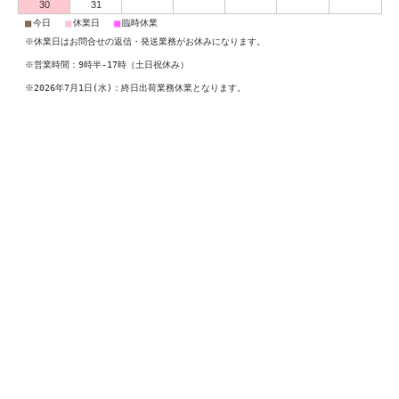
30
31
■
■
■
今日
休業日
臨時休業
※休業日はお問合せの返信・発送業務がお休みになります。
※営業時間：9時半-17時（土日祝休み）
※2026年7月1日(水)：終日出荷業務休業となります。