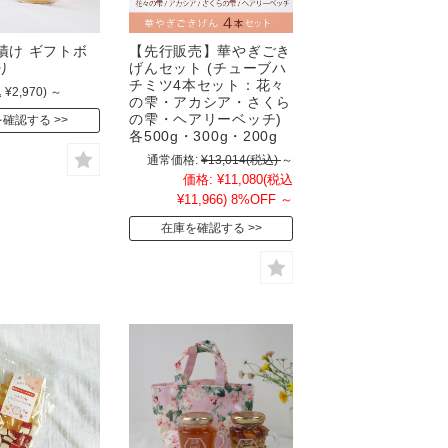
漬け ギフトボ
【先行販売】華やぎごき
り
げんセット (チューブハ
チミツ4本セット：花々
 ¥2,970)
～
の雫・アカシア・さくら
の雫・ヘアリーベッチ)
を確認する
各500g・300g・200g
通常価格:
¥13,014
(税込)
～
価格:
¥11,080
(税込
¥11,966)
8%OFF
～
在庫を確認する