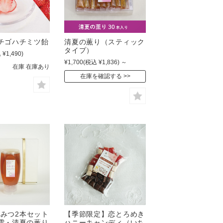
チゴハチミツ飴
清夏の薫り（スティック
タイプ）
 ¥1,490)
¥1,700
(税込 ¥1,836)
～
在庫 在庫あり
在庫を確認する
はちみつ2本セット
【季節限定】恋とろめき
雫・清夏の薫り
ハニーキャンディ（いち