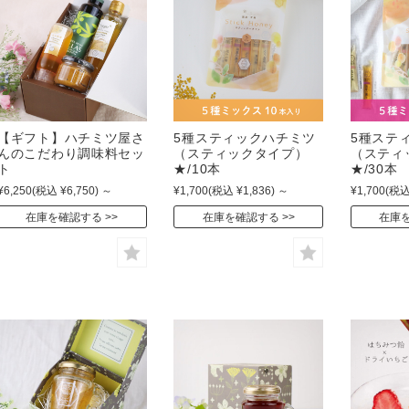
【ギフト】ハチミツ屋さ
5種スティックハチミツ
5種ステ
んのこだわり調味料セッ
（スティックタイプ）
（スティ
ト
★/10本
★/30本
¥6,250
(税込 ¥6,750)
～
¥1,700
(税込 ¥1,836)
～
¥1,700
(税込
在庫を確認する
在庫を確認する
在庫