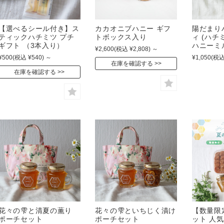
【選べるシール付き】ス
カカオニブハニー ギフ
陽だまり
ティックハチミツ プチ
トボックス入り
ィ (ハ
ギフト （3本入り）
ハニーミ
¥2,600
(税込 ¥2,808)
～
¥500
(税込 ¥540)
～
¥1,050
(税込
在庫を確認する
在庫を確認する
花々の雫と清夏の薫り
花々の雫といちじく漬け
【数量限
ポーチセット
ポーチセット
ット 人