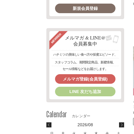
新規会員登録
MEMBER
メルマガ & LINE@
会員募集中
ハチミツの美味しい食べ方や採蜜エピソード、
スタッフコラム、期間限定商品、新蜜情報、
セール情報などをお届けします。
メルマガ登録(会員登録)
LINE 友だち追加
2026/08
日
月
火
水
木
金
土