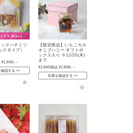
ィックハチミツ
【限定商品】いちごカカ
ックタイプ）
オニブハニー ギフトボ
ックス入り ※12/25(木)
まで
 ¥1,836)
～
¥2,600
(税込 ¥2,808)
～
を確認する
在庫を確認する