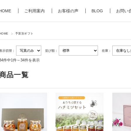
HOME
ご利用案内
お客様の声
BLOG
お問い
HOME
予算別ギフト
表示切替：
並び順：
在庫：
34件中1件～34件を表示
商品一覧