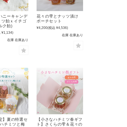
ハニーキャンデ
花々の雫とナッツ漬け
チミツ飴ｘイチゴ
ポーチセット
ルク飴)
¥4,200
(税込 ¥4,536)
 ¥1,134)
在庫 在庫あり
在庫 在庫あり
定】夏の特選セ
【小さなハチミツ春ギフ
気ハチミツと梅
ト】さくらの雫＆花々の