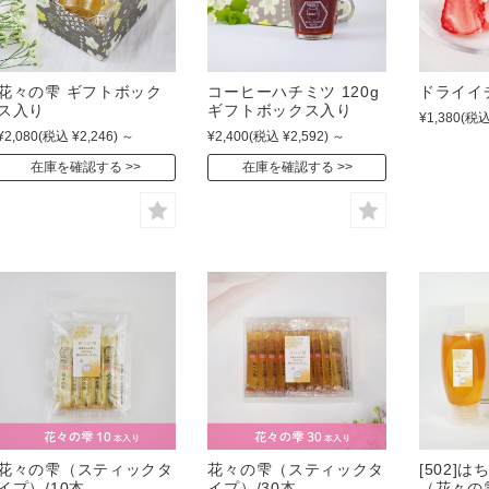
花々の雫 ギフトボック
コーヒーハチミツ 120g
ドライイ
ス入り
ギフトボックス入り
¥1,380
(税込
¥2,080
(税込 ¥2,246)
～
¥2,400
(税込 ¥2,592)
～
在庫を確認する
在庫を確認する
花々の雫（スティックタ
花々の雫（スティックタ
[502]
イプ）/10本
イプ）/30本
（花々の