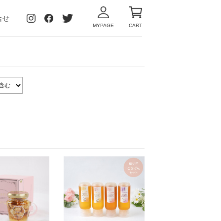
合せ
MYPAGE
CART