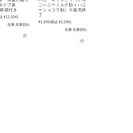
タイプ各
ごハニーミルク飴ｘハニ
化粧箱付き
ーショコラ飴）※販売終
了
込 ¥12,204)
¥1,200
(税込 ¥1,296)
在庫 在庫切れ
在庫 在庫切れ