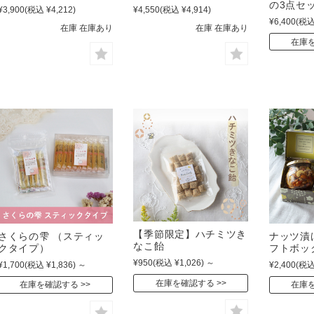
の3点セ
¥3,900
(税込 ¥4,212)
¥4,550
(税込 ¥4,914)
¥6,400
(税込
在庫 在庫あり
在庫 在庫あり
在庫
【季節限定】ハチミツき
さくらの雫 （スティッ
ナッツ漬
なこ飴
クタイプ）
フトボッ
¥950
(税込 ¥1,026)
～
¥1,700
(税込 ¥1,836)
～
¥2,400
(税込
在庫を確認する
在庫を確認する
在庫