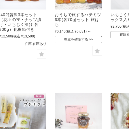
[402]贅沢3本セット
おうちで旅するハチミツ
いちじく
（花々の雫・ナッツ漬
6本(各70g)セット 旅は
ックス入
け・いちじく漬け 各
ち
¥2,750
(税込
300g）化粧箱付き
¥6,140
(税込 ¥6,631)
～
在庫
¥12,500
(税込 ¥13,500)
在庫を確認する
在庫 在庫あり