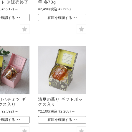
ット ※販売終了
雫 各70g
 ¥6,912)
～
¥2,490
(税込 ¥2,689)
を確認する
在庫を確認する
けハチミツ ギ
清夏の薫り ギフトボッ
クス入り
クス入り
 ¥2,592)
～
¥2,100
(税込 ¥2,268)
～
を確認する
在庫を確認する