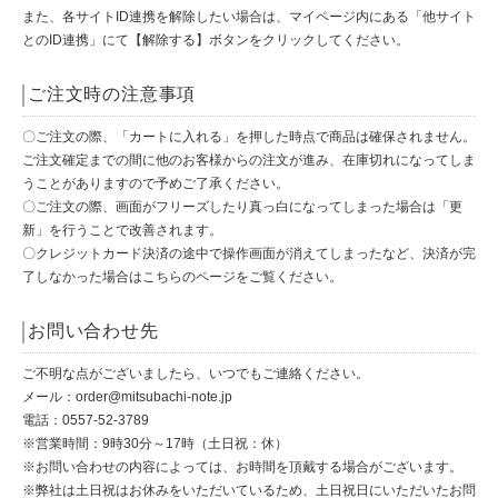
また、各サイトID連携を解除したい場合は、マイページ内にある「他サイト
とのID連携」にて【解除する】ボタンをクリックしてください。
ご注文時の注意事項
〇ご注文の際、「カートに入れる」を押した時点で商品は確保されません。
ご注文確定までの間に他のお客様からの注文が進み、在庫切れになってしま
うことがありますので予めご了承ください。
〇ご注文の際、画面がフリーズしたり真っ白になってしまった場合は「更
新」を行うことで改善されます。
〇クレジットカード決済の途中で操作画面が消えてしまったなど、決済が完
了しなかった場合は
こちらのページ
をご覧ください。
お問い合わせ先
ご不明な点がございましたら、いつでもご連絡ください。
メール：
order@mitsubachi-note.jp
電話：0557-52-3789
※営業時間：9時30分～17時（土日祝：休）
※お問い合わせの内容によっては、お時間を頂戴する場合がございます。
※弊社は土日祝はお休みをいただいているため、土日祝日にいただいたお問