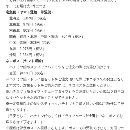
す。（お届け先1件につき）
宅急便（ヤマト運輸・常温便）
北海道 1,078円（税込）
北東北 979円（税込）
南東北 803円（税込）
関東・信越・北陸・中部・関西 704円（税込）
中国・四国 803円（税込）
九州 1,078円（税込）
沖縄 1,364円（税込）
ネコポス （ヤマト運輸）
ハチミツ飴やスティックハチミツをご注文の際はお選び頂けます。
全国一律330円（税込）
※ハチミツ飴・ドライ飴セットをご注文頂いた際はネコポスでの発送となり
ますので、対象セットをご購入の際は、ネコポスをご選択ください。
※ハチミツ（瓶タイプ・チューブタイプ）をご注文いただいた際はクロネコ
ゆうパケットをお選び頂くことができません。
※一定数量以上の飴やスティックハチミツをご購入頂いた際は宅急便にて発
送となります。
（目安として、ハチミツ飴もしくはドライフルーツ飴
6個
までネコポスでお
送りさせて頂きます。）
※配達は郵便ポストへ投函になります。ポストでの受取ではなく、対面での