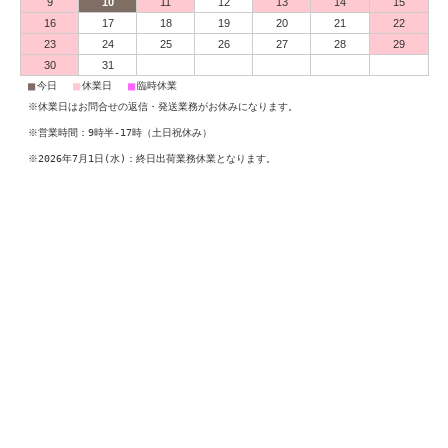
9
10
11
12
13
14
15
16
17
18
19
20
21
22
23
24
25
26
27
28
29
30
31
■
■
■
今日
休業日
臨時休業
※休業日はお問合せの返信・発送業務がお休みになります。
※営業時間：9時半-17時（土日祝休み）
※2026年7月1日(水)：終日出荷業務休業となります。