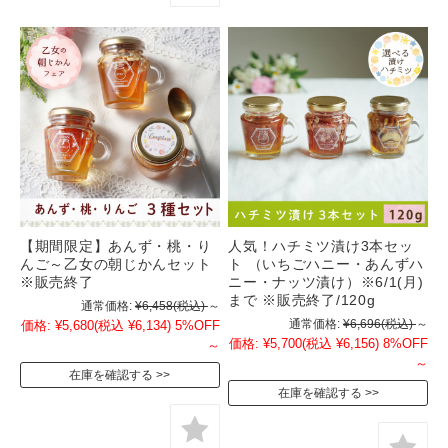
【期間限定】あんず・桃・り
人気！ハチミツ漬け3本セッ
んご～乙女の朝じかんセット
ト （いちごハニー・あんずハ
※販売終了
ニー・ナッツ漬け）※6/1(月)
まで ※販売終了/120g
通常価格:
¥6,458
(税込)
～
通常価格:
¥6,696
(税込)
～
価格:
¥5,680
(税込 ¥6,134)
5%OFF
価格:
¥5,700
(税込 ¥6,156)
8%OFF
～
～
在庫を確認する
在庫を確認する