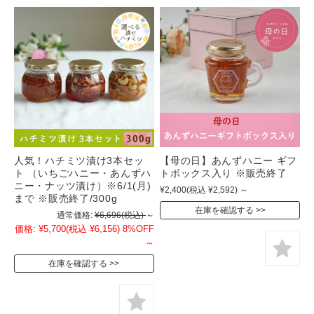
人気！ハチミツ漬け3本セッ
【母の日】あんずハニー ギフ
ト （いちごハニー・あんずハ
トボックス入り ※販売終了
ニー・ナッツ漬け）※6/1(月)
¥2,400
(税込 ¥2,592)
～
まで ※販売終了/300g
在庫を確認する
通常価格:
¥6,696
(税込)
～
価格:
¥5,700
(税込 ¥6,156)
8%OFF
～
在庫を確認する