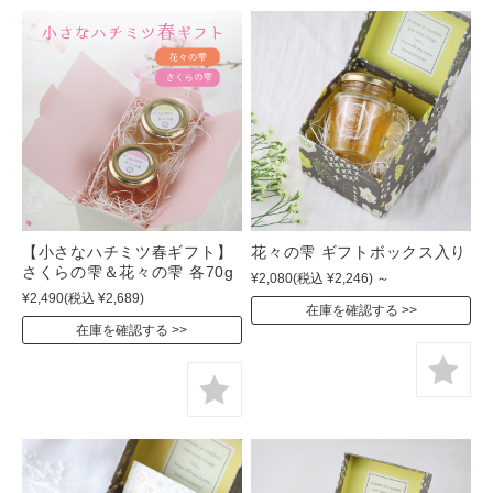
【小さなハチミツ春ギフト】
花々の雫 ギフトボックス入り
さくらの雫＆花々の雫 各70g
¥2,080
(税込 ¥2,246)
～
¥2,490
(税込 ¥2,689)
在庫を確認する
在庫を確認する