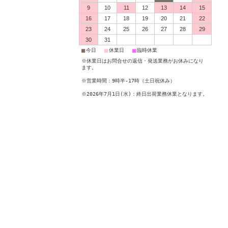
9
10
11
12
13
14
15
16
17
18
19
20
21
22
23
24
25
26
27
28
29
30
31
■
■
■
今日
休業日
臨時休業
※休業日はお問合せの返信・発送業務がお休みになり
ます。
※営業時間：9時半-17時（土日祝休み）
※2026年7月1日(水)：終日出荷業務休業となります。