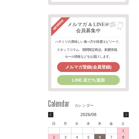
MEMBER
メルマガ & LINE@
会員募集中
ハチミツの美味しい食べ方や採蜜エピソード、
スタッフコラム、期間限定商品、新蜜情報、
セール情報などをお届けします。
メルマガ登録(会員登録)
LINE 友だち追加
2026/08
日
月
火
水
木
金
土
1
2
3
4
5
6
7
8