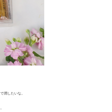
物で潤したいな。
す。