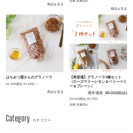
在庫 在庫切れ
商品を見る
商品を見る
はちみつ屋さんのグラノーラ
【再登場】グラノーラ3種セット
（ローズマリーレモン＆ベリーベリ
¥1,350
(税込 ¥1,458)
～
ー＆プレーン）
商品を見る
通常価格:
¥5,022
(税込)
¥4,410
(税込 ¥4,762)
在庫 在庫切れ
カテゴリー