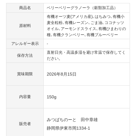
商品名
ベリーベリーグラノーラ（穀類加工品）
有機オーツ麦(アメリカ産)､はちみつ､有機小
麦全粒粉､有機レーズン､ごま油､ココナッツ
原材料
オイル､アーモンドスライス､有機ひまわりの
種､有機クランベリー､有機ブルーベリー
アレルギー表示
-
直射日光・高温多湿を避け常温で保存してく
保存方法
ださい。
賞味期限
2026年8月15日
内容量
150g
みつばちのーと 田中章雄
販売者
静岡県伊東市岡1334-1