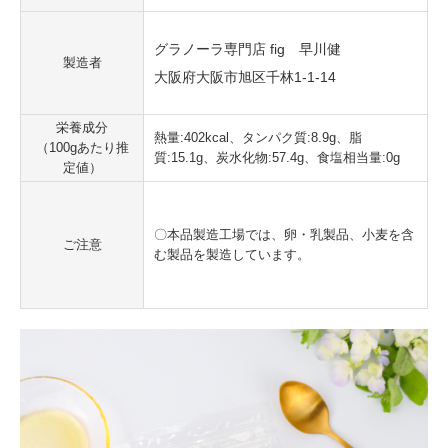
グラノーラ専門店 fig 早川健
製造者
大阪府大阪市旭区千林1-1-14
栄養成分
熱量:402kcal、タンパク質:8.9g、脂
（100gあたり推
質:15.1g、炭水化物:57.4g、食塩相当量:0g
定値）
〇本品製造工場では、卵・乳製品、小麦を含
ご注意
む製品を製造しています。