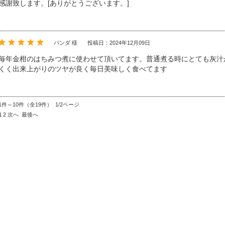
感謝致します。[ありがとうございます。]
パンダ 様
投稿日：2024年12月09日
毎年金柑のはちみつ煮に使わせて頂いてます。普通煮る時にとても灰汁
くく出来上がりのツヤが良く毎日美味しく食べてます
1件～10件（全19件） 1/2ページ
1
2
次へ
最後へ