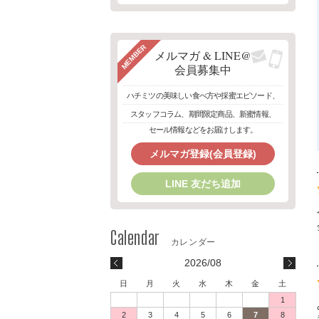
MEMBER
メルマガ & LINE@
会員募集中
ハチミツの美味しい食べ方や採蜜エピソード、
スタッフコラム、期間限定商品、新蜜情報、
セール情報などをお届けします。
メルマガ登録(会員登録)
LINE 友だち追加
2026/08
日
月
火
水
木
金
土
1
2
3
4
5
6
7
8