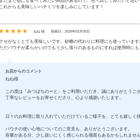
まだまだ他にも食べてみたい商品があるので、色々試してみたいと思い
これからも美味しいハチミツを楽しみにしています！
ねね 様
投稿日：2026年02月05日
クセがなくとても美味しいです。砂糖の代わりに料理にも使っています
ただパウチが柔らかいのでもう少し張りのあるものにすれば使用時にも
お店からのコメント
ねね様
この度は「みつばちのーと」をご利用いただき、誠にありがとうご
丁寧なレビューをお寄せくださり、心より感謝いたします。
日々のお料理に取り入れていただけているご様子を、とても嬉しく
パウチの使い心地についてのご意見も、ありがとうございます。
容量がある分、少し扱いにくく感じられる場面もあるかもしれませ