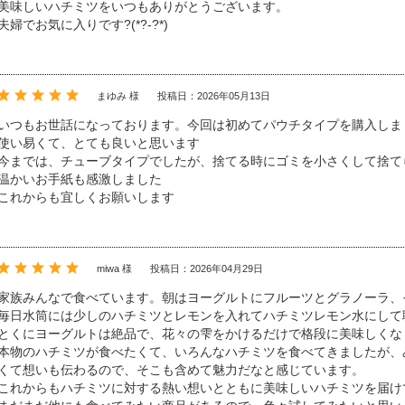
美味しいハチミツをいつもありがとうございます。
夫婦でお気に入りです?(*?-?*)
まゆみ 様
投稿日：2026年05月13日
いつもお世話になっております。今回は初めてパウチタイプを購入しま
使い易くて、とても良いと思います
今までは、チューブタイプでしたが、捨てる時にゴミを小さくして捨て
温かいお手紙も感激しました
これからも宜しくお願いします
miwa 様
投稿日：2026年04月29日
家族みんなで食べています。朝はヨーグルトにフルーツとグラノーラ、
毎日水筒には少しのハチミツとレモンを入れてハチミツレモン水にして
とくにヨーグルトは絶品で、花々の雫をかけるだけで格段に美味しくな
本物のハチミツが食べたくて、いろんなハチミツを食べてきましたが、
くて想いも伝わるので、そこも含めて魅力だなと感じています。
これからもハチミツに対する熱い想いとともに美味しいハチミツを届け