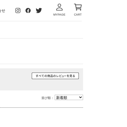
合せ
MYPAGE
CART
並び順：