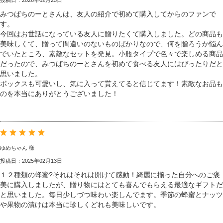
投稿日：2026年02月25日
みつばちのーとさんは、友人の紹介で初めて購入してからのファンで
す。
今回はお世話になっている友人に贈りたくて購入しました。どの商品も
美味しくて、贈って間違いのないものばかりなので、何を贈ろうか悩ん
でいたところ、素敵なセットを発見。小瓶タイプで色々で楽しめる商品
だったので、みつばちのーとさんを初めて食べる友人にはぴったりだと
思いました。
ボックスも可愛いし、気に入って貰えてると信じてます！素敵なお品も
のを本当にありがとうございました！
ゆめちゃん 様
投稿日：2025年02月13日
１２種類の蜂蜜?それはそれは開けて感動！綺麗に揃った自分へのご褒
美に購入しましたが、贈り物にはとても喜んでもらえる最適なギフトだ
と思いました。毎日少しづつ味わい楽しんでます。季節の蜂蜜とナッツ
や果物の漬けは本当に珍しくどれも美味しいです。