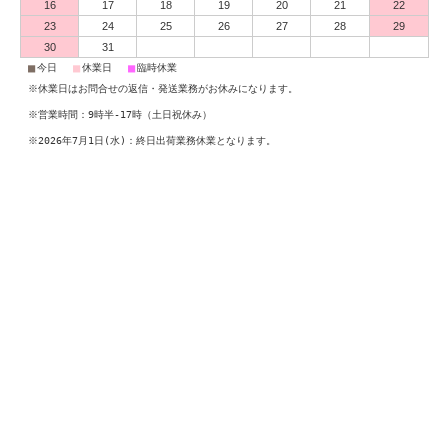
16
17
18
19
20
21
22
23
24
25
26
27
28
29
30
31
■
■
■
今日
休業日
臨時休業
※休業日はお問合せの返信・発送業務がお休みになります。
※営業時間：9時半-17時（土日祝休み）
※2026年7月1日(水)：終日出荷業務休業となります。