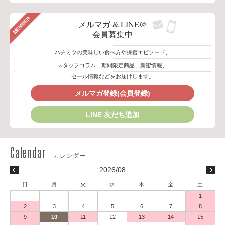
MEMBER
メルマガ & LINE@
会員募集中
ハチミツの美味しい食べ方や採蜜エピソード、
スタッフコラム、期間限定商品、新蜜情報、
セール情報などをお届けします。
メルマガ登録(会員登録)
LINE 友だち追加
2026/08
日
月
火
水
木
金
土
1
2
3
4
5
6
7
8
9
10
11
12
13
14
15