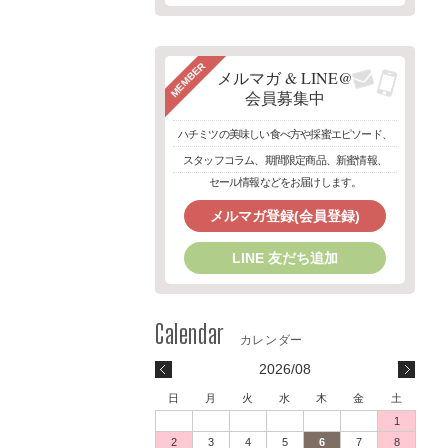
MEMBER
メルマガ & LINE@
会員募集中
ハチミツの美味しい食べ方や採蜜エピソード、
スタッフコラム、期間限定商品、新蜜情報、
セール情報などをお届けします。
メルマガ登録(会員登録)
LINE 友だち追加
2026/08
日
月
火
水
木
金
土
1
2
3
4
5
6
7
8