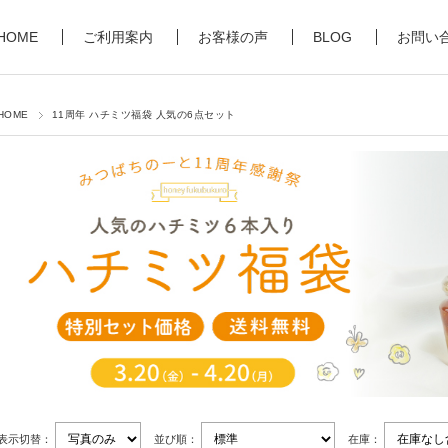
HOME
ご利用案内
お客様の声
BLOG
お問い
HOME
11周年 ハチミツ福袋 人気の6点セット
表示切替：
並び順：
在庫：