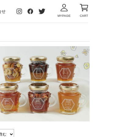
合せ
MYPAGE
CART