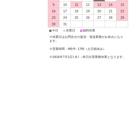
9
10
11
12
13
14
15
16
17
18
19
20
21
22
23
24
25
26
27
28
29
30
31
■
■
■
今日
休業日
臨時休業
※休業日はお問合せの返信・発送業務がお休みになり
ます。
※営業時間：9時半-17時（土日祝休み）
※2026年7月1日(水)：終日出荷業務休業となります。