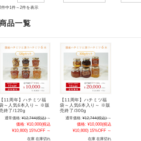
2件中1件～2件を表示
商品一覧
【11周年】ハチミツ福
【11周年】ハチミツ福
袋～人気6本入り～ ※販
袋～人気6本入り～ ※販
売終了/120g
売終了/300g
通常価格:
¥12,744
(税込)
～
通常価格:
¥12,744
(税込)
～
価格:
¥10,000
(税込
価格:
¥10,000
(税込
¥10,800)
15%OFF
～
¥10,800)
15%OFF
～
在庫 在庫切れ
在庫 在庫切れ