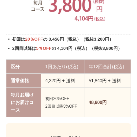
初回は
20％OFF
の
3,456
円
（税込）
（税抜
3,200
円）
2回目以降は
5％OFF
の
4,104
円
（税込）
（税抜
3,800
円）
区分
1回あたり(税込)
年12回合計(税込)
通常価格
4,320
円 + 送料
51,840
円 + 送料
毎月お届け
初回20%OFF
にお届けコ
48,600
円
2回目以降5%OFF
ース