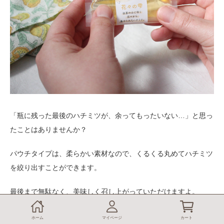
「瓶に残った最後のハチミツが、余ってもったいない…」と思っ
たことはありませんか？
パウチタイプは、柔らかい素材なので、くるくる丸めてハチミツ
を絞り出すことができます。
最後まで無駄なく、美味しく召し上がっていただけますよ。
さらに、折りたたんでコンパクトに捨てられるのも便利です◎
ホーム
マイページ
カート