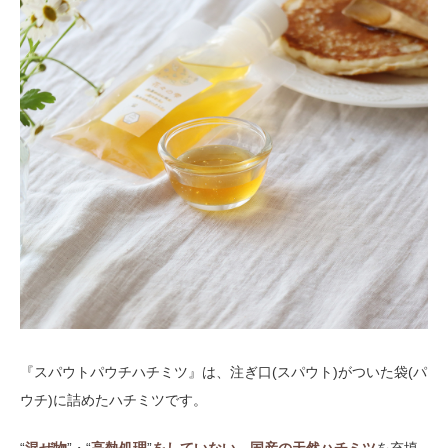
『スパウトパウチハチミツ』は、注ぎ口(スパウト)がついた袋(パ
ウチ)に詰めたハチミツです。
“
混ぜ物
”・“
高熱処理
”
をしていない、国産の天然ハチミツ
を充填