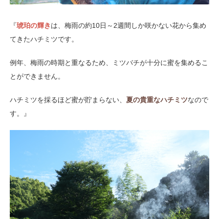
『
琥珀の輝き
は、梅雨の約10日～2週間しか咲かない花から集め
てきたハチミツです。
例年、梅雨の時期と重なるため、ミツバチが十分に蜜を集めるこ
とができません。
ハチミツを採るほど蜜が貯まらない、
夏の貴重なハチミツ
なので
す。』