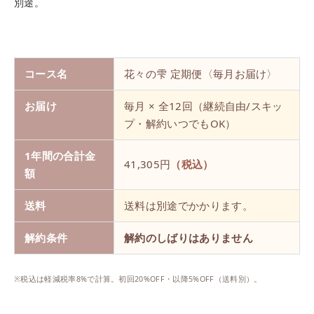
別途。
コース名
花々の雫 定期便〈毎月お届け〉
お届け
毎月 × 全12回（継続自由/スキッ
プ・解約いつでもOK）
1年間の合計金
41,305
円
（税込）
額
送料
送料は別途でかかります。
解約条件
解約のしばりはありません
※税込は軽減税率8%で計算。初回20%OFF・以降5%OFF（送料別）。