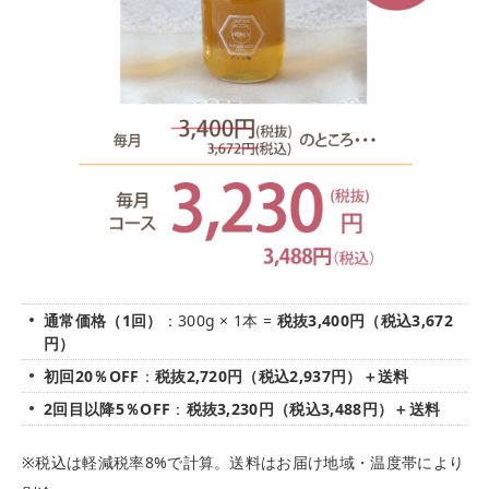
通常価格（1回）
：300g × 1本 =
税抜
3,400
円（税込
3,672
円）
初回20％OFF
：
税抜
2,720
円（税込
2,937
円）
＋送料
2回目以降5％OFF
：
税抜
3,230
円（税込
3,488
円）
＋送料
※税込は軽減税率8%で計算。送料はお届け地域・温度帯により