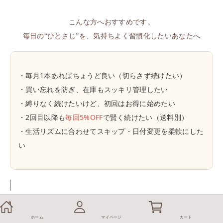
こんな方へおすすめです。
毎日の“ひとさじ”を、気持ちよく習慣化したいあなたへ
・毎月1本あればちょうど良い（切らさず続けたい）
・買い忘れを防ぎ、在庫もスッキリ管理したい
・縛りなく続けたいけど、初回はお得に始めたい
・2回目以降も
毎回5%OFF
で賢く続けたい（送料別）
・生活リズムに合わせてスキップ・日付変更を柔軟にした
い
🎁
うれしい特典
ホーム
マイページ
カート