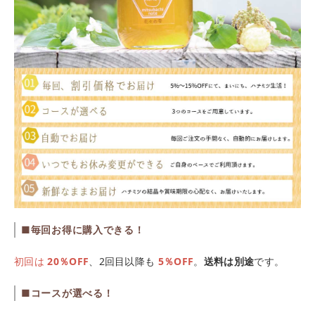
■毎回お得に購入できる！
初回は
20％OFF
、2回目以降も
5％OFF
。
送料は別途
です。
■コースが選べる！