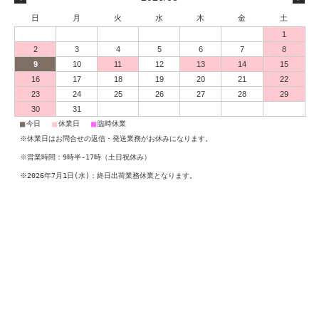
日
月
火
水
木
金
土
1
2
3
4
5
6
7
8
9
10
11
12
13
14
15
16
17
18
19
20
21
22
23
24
25
26
27
28
29
30
31
■
■
■
今日
休業日
臨時休業
※休業日はお問合せの返信・発送業務がお休みになります。
※営業時間：9時半-17時（土日祝休み）
※2026年7月1日(水)：終日出荷業務休業となります。